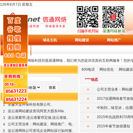
126年8月7日 星期五
域名主机
网站建设
网站推广
本站首页
旗下平台
欢迎访问信通网络科技控股易通网络，我们将为您提供优质的互联网服务！您的专
400电话
网站优化
网站建
文章检索
****动态
公司主营业务：网站建
新加入
2017信通网络春节放
安徽天莲环保科技有限公司..
1
中秋到，味至浓，信通
连云港网站建设资讯阿里大股东Alta..
2
2015年抗战胜利70
连云港窗帘,连云港窗帘定做,连云港玻..
3
公司主营业务：网站建设、网络推广、电..
4
2015年春节放假通知
连云港网络公司资讯企业网站设计如何服..
5