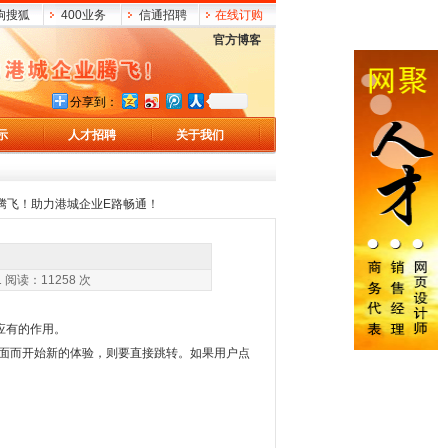
狗搜狐
400业务
信通招聘
在线订购
官方博客
分享到：
示
人才招聘
关于我们
腾飞！助力港城企业E路畅通！
1258 次
应有的作用。
面而开始新的体验，则要直接跳转。如果用户点