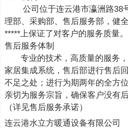
公司位于连云港市瀛洲路38号
理部、采购部、售后服务部，健全
*****上保证了对客户的服务质量。
售后服务体制
专业的技术，高质量的服务，带
家居集成系统，售后部进行售后
不足之处；进行为期两年的全方
亲切为服务宗旨，确保客户没有
（详见售后服务承诺）
连云港水立方暖通设备有限公司