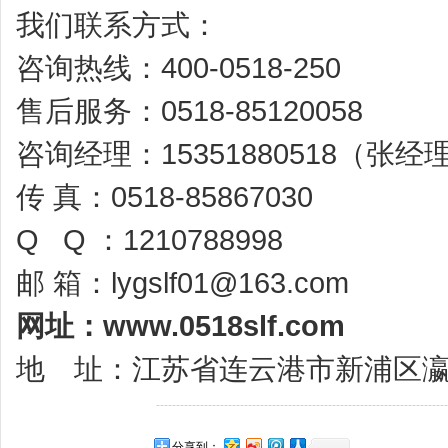
我们联系方式：
咨询热线：400-0518-250
售后服务：0518-85120058
咨询经理：15351880518（张经
传 真：0518-85867030
Q Q ：1210788998
邮 箱：
lygslf01@163.com
网址：
www.0518slf.com
地 址：江苏省连云港市新浦区瀛
-------------------------------------------------------------------------
分享到：